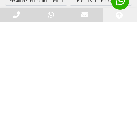
Ensaio SPT no Parque Fundão
Ensaio SPT em Zé Garoto II
Institucional