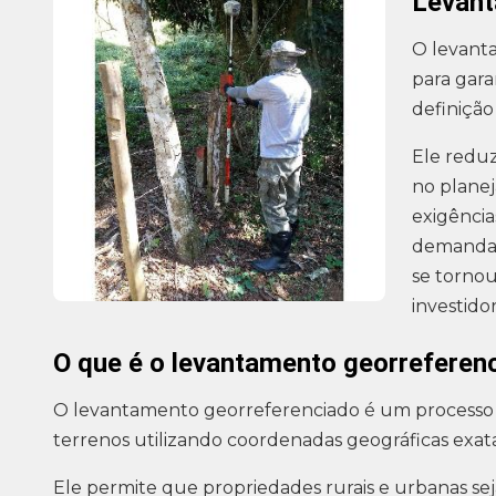
Levant
O levant
para gara
definição
Ele reduz 
no plane
exigência
demanda p
se tornou
investidor
O que é o levantamento georreferen
O levantamento georreferenciado é um processo
terrenos utilizando coordenadas geográficas exata
Ele permite que propriedades rurais e urbanas sej