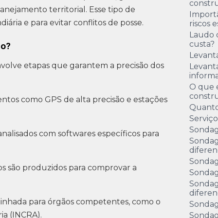
constru
nejamento territorial. Esse tipo de
Import
ária e para evitar conflitos de posse.
riscos 
Laudo 
custa?
do?
Levant
volve etapas que garantem a precisão dos
Levanta
inform
O que é
constr
mentos como GPS de alta precisão e estações
Quanto
Serviç
Sondag
 analisados com softwares específicos para
Sondag
diferen
Sondag
udos são produzidos para comprovar a
Sondag
Sondag
diferen
inhada para órgãos competentes, como o
Sondag
ia (INCRA).
Sondag