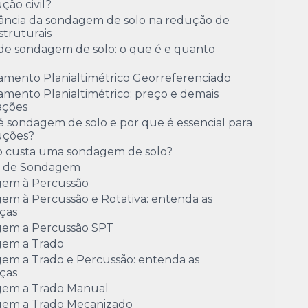
ção civil?
ância da sondagem de solo na redução de
estruturais
de sondagem de solo: o que é e quanto
amento Planialtimétrico Georreferenciado
mento Planialtimétrico: preço e demais
ações
 sondagem de solo e por que é essencial para
uções?
 custa uma sondagem de solo?
o de Sondagem
em à Percussão
em à Percussão e Rotativa: entenda as
ças
em a Percussão SPT
em a Trado
em a Trado e Percussão: entenda as
ças
em a Trado Manual
em a Trado Mecanizado