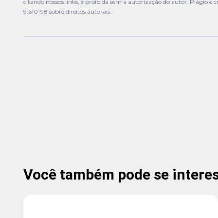
citando nossos links, é proibida sem a autorização do autor. Plágio é 
9.610-98 sobre direitos autorais
.
Você também pode se interess