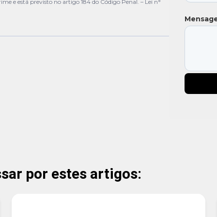
crime e está previsto no artigo 184 do Código Penal. –
Lei n°
Mensag
ar por estes artigos: