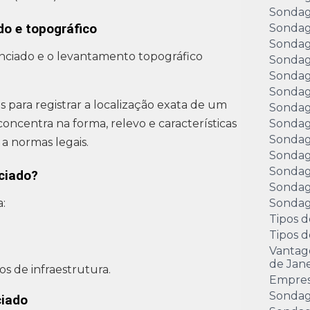
Sondag
do e topográfico
Sondag
Sondag
ciado e o levantamento topográfico
Sondag
Sondag
Sondag
s para registrar a localização exata de um
Sondag
ncentra na forma, relevo e características
Sondag
Sondag
a normas legais.
Sondag
Sondag
ciado?
Sondag
:
Sondage
Tipos d
Tipos 
Vantag
de Jane
s de infraestrutura.
Empre
Sondag
ciado