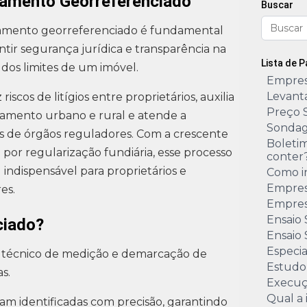
amento Georreferenciado
Buscar
amento georreferenciado é fundamental
ntir segurança jurídica e transparência na
Lista de 
 dos limites de um imóvel.
Empres
Levant
riscos de litígios entre proprietários, auxilia
Preço 
jamento urbano e rural e atende a
Sondag
s de órgãos reguladores. Com a crescente
Boleti
or regularização fundiária, esse processo
conter
 indispensável para proprietários e
Como i
Empres
es.
Empres
Ensaio
ciado?
Ensaio 
Especi
 técnico de medição e demarcação de
Estudo
s.
Execuç
Qual a
am identificadas com precisão, garantindo