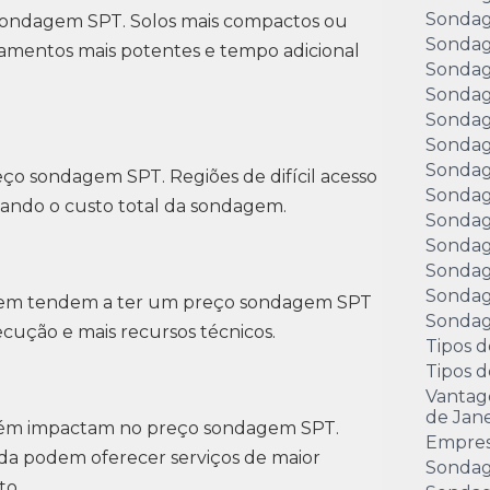
Sondag
 sondagem SPT. Solos mais compactos ou
Sondag
mentos mais potentes e tempo adicional
Sondag
Sondag
Sondag
Sondag
Sondag
eço sondagem SPT. Regiões de difícil acesso
Sondag
ando o custo total da sondagem.
Sondag
Sondag
Sondag
Sondag
agem tendem a ter um preço sondagem SPT
Sondage
ução e mais recursos técnicos.
Tipos d
Tipos 
Vantag
de Jane
mbém impactam no preço sondagem SPT.
Empre
da podem oferecer serviços de maior
Sondag
to.