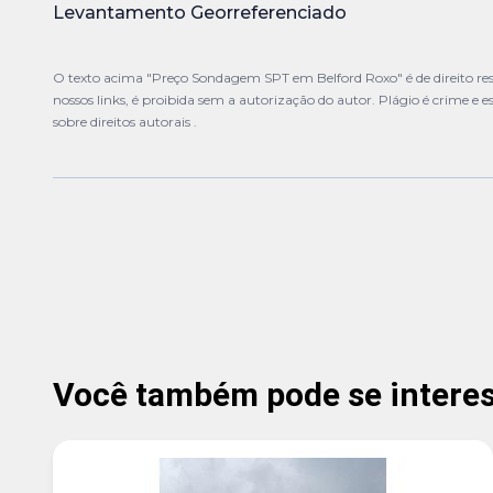
Levantamento Georreferenciado
O texto acima "Preço Sondagem SPT em Belford Roxo" é de direito res
nossos links, é proibida sem a autorização do autor. Plágio é crime e e
sobre direitos autorais
.
Você também pode se interess