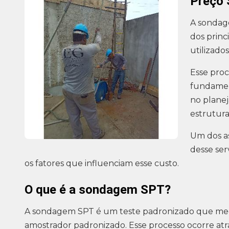
Preço
A sondag
dos princ
utilizados
Esse pro
fundament
no plane
estruturai
Um dos a
desse se
os fatores que influenciam esse custo.
O que é a sondagem SPT?
A sondagem SPT é um teste padronizado que mede
amostrador padronizado. Esse processo ocorre atr