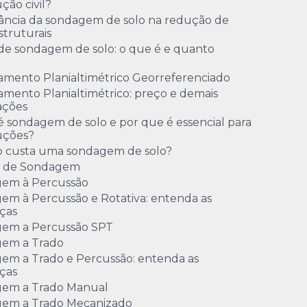
ção civil?
ância da sondagem de solo na redução de
estruturais
de sondagem de solo: o que é e quanto
amento Planialtimétrico Georreferenciado
mento Planialtimétrico: preço e demais
ações
 sondagem de solo e por que é essencial para
uções?
 custa uma sondagem de solo?
o de Sondagem
em à Percussão
em à Percussão e Rotativa: entenda as
ças
em a Percussão SPT
em a Trado
em a Trado e Percussão: entenda as
ças
em a Trado Manual
em a Trado Mecanizado