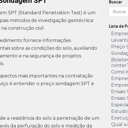
 Sondagem SPT
Buscar
em SPT (Standard Penetration Test) é um
ipais métodos de investigação geotécnica
Lista de 
 na construção civil.
Empres
Levant
cedimento fornece informações
Preço 
ais sobre as condições do solo, auxiliando
Sondag
jamento e na segurança de projetos
Boleti
s.
conter
Como i
spectos mais importantes na contratação
Empres
rviço é entender o preço sondagem SPT e
Empres
Ensaio
Ensaio 
Especi
Estudo
Execuç
 a resistência do solo à penetração de um
Qual a
avés da perfuração do solo e medição da