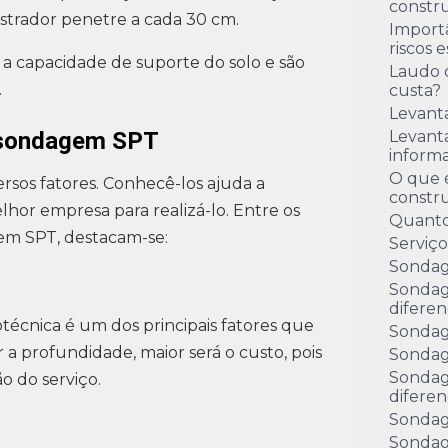
constru
strador penetre a cada 30 cm.
Import
riscos 
 a capacidade de suporte do solo e são
Laudo 
.
custa?
Levant
a sondagem SPT
Levanta
inform
O que é
sos fatores. Conhecê-los ajuda a
constr
hor empresa para realizá-lo. Entre os
Quanto
em SPT, destacam-se:
Serviç
Sondag
Sondag
diferen
técnica é um dos principais fatores que
Sondag
 profundidade, maior será o custo, pois
Sondag
Sondag
o do serviço.
diferen
Sondag
Sondag