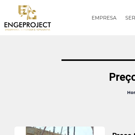
EMPRESA
SER
Preç
Ho