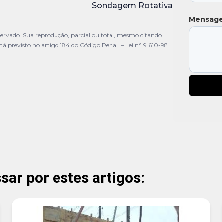
Sondagem Rotativa
Mensag
ervado. Sua reprodução, parcial ou total, mesmo citando
stá previsto no artigo 184 do Código Penal. –
Lei n° 9.610-98
ar por estes artigos: