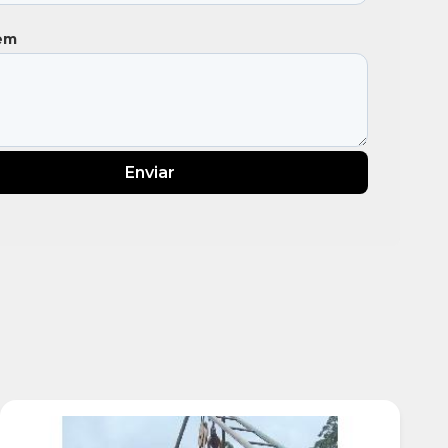
em
Enviar