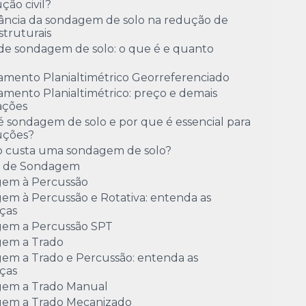
ção civil?
ância da sondagem de solo na redução de
estruturais
de sondagem de solo: o que é e quanto
amento Planialtimétrico Georreferenciado
mento Planialtimétrico: preço e demais
ações
 sondagem de solo e por que é essencial para
uções?
 custa uma sondagem de solo?
o de Sondagem
em à Percussão
em à Percussão e Rotativa: entenda as
ças
em a Percussão SPT
em a Trado
em a Trado e Percussão: entenda as
ças
em a Trado Manual
em a Trado Mecanizado