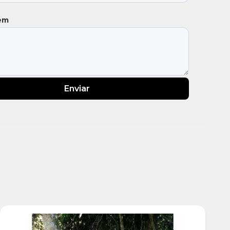
em
Enviar