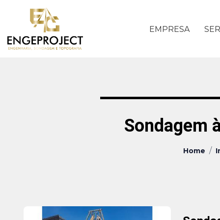
EMPRESA
SER
Sondagem à
/
Home
I