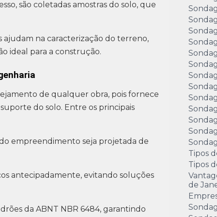
sso, são coletadas amostras do solo, que
Sondag
Sondag
Sondag
s ajudam na caracterização do terreno,
Sondag
o ideal para a construção.
Sondag
Sondag
genharia
Sondag
Sondag
nejamento de qualquer obra, pois fornece
Sondag
uporte do solo. Entre os principais
Sondag
Sondag
Sondag
 do empreendimento seja projetada de
Sondage
Tipos d
Tipos 
icos antecipadamente, evitando soluções
Vantag
de Jane
Empre
Sondag
adrões da ABNT NBR 6484, garantindo