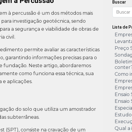
gem à Percussão
Buscar
em à percussão é um dos métodos mais
s para investigação geotécnica, sendo
Lista de 
 para a segurança e viabilidade de obras de
Empres
 civil.
Levant
Preço 
edimento permite avaliar as características
Sondag
o, garantindo informações precisas para o
Boleti
e fundação. Neste artigo, abordaremos
conter
amente como funciona essa técnica, sua
Como i
Empres
a e aplicações.
Empres
Ensaio
Ensaio 
Especi
gação do solo que utiliza um amostrador
Estudo
das subterrâneas.
Execuç
Qual a
t (SPT), consiste na cravação de um