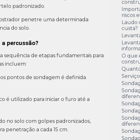
constru
telo padronizado.
Import
riscos 
mostrador penetre uma determinada
Laudo 
cia do solo.
custa?
Levant
 a percussão?
Levanta
inform
 sequência de etapas fundamentais para
O que é
constr
as incluem:
Quanto
Serviç
 dos pontos de sondagem é definida
Sondag
Sondag
diferen
é utilizado para iniciar o furo até a
Sondag
Sondag
Sondag
do no solo com golpes padronizados,
diferen
ra penetração a cada 15 cm.
Sondag
Sondag