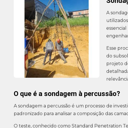
Sonda
A sondag
utilizado
essencial
engenharia
Esse proc
do subsol
projeto d
detalhad
relevânci
O que é a sondagem à percussão?
A sondagem a percussão é um processo de investi
padronizado para analisar a composição das cama
O teste, conhecido como Standard Penetration Tes