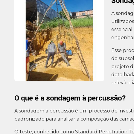
Sonda
A sondag
utilizado
essencial
engenharia
Esse proc
do subsol
projeto d
detalhad
relevânci
O que é a sondagem à percussão?
A sondagem a percussão é um processo de investi
padronizado para analisar a composição das cama
O teste, conhecido como Standard Penetration Tes