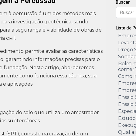
gem à Percussão
Buscar
em à percussão é um dos métodos mais
s para investigação geotécnica, sendo
Lista de 
 para a segurança e viabilidade de obras de
Empres
 civil.
Levant
Preço 
edimento permite avaliar as características
Sondag
o, garantindo informações precisas para o
Boleti
e fundação. Neste artigo, abordaremos
conter
amente como funciona essa técnica, sua
Como i
Empres
a e aplicações.
Empres
Ensaio
Ensaio 
Especi
gação do solo que utiliza um amostrador
Estudo
das subterrâneas.
Execuç
Qual a
t (SPT), consiste na cravação de um