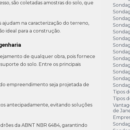
sso, são coletadas amostras do solo, que
Sondag
Sondag
Sondag
s ajudam na caracterização do terreno,
Sondag
o ideal para a construção.
Sondag
Sondag
genharia
Sondag
Sondag
nejamento de qualquer obra, pois fornece
Sondag
uporte do solo. Entre os principais
Sondag
Sondag
Sondag
 do empreendimento seja projetada de
Sondage
Tipos d
Tipos 
icos antecipadamente, evitando soluções
Vantag
de Jane
Empre
Sondag
adrões da ABNT NBR 6484, garantindo