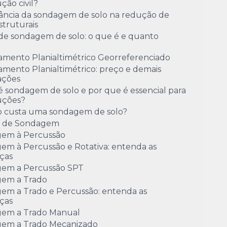
ção civil?
ância da sondagem de solo na redução de
estruturais
de sondagem de solo: o que é e quanto
amento Planialtimétrico Georreferenciado
mento Planialtimétrico: preço e demais
ações
 sondagem de solo e por que é essencial para
uções?
 custa uma sondagem de solo?
o de Sondagem
em à Percussão
em à Percussão e Rotativa: entenda as
ças
em a Percussão SPT
em a Trado
em a Trado e Percussão: entenda as
ças
em a Trado Manual
em a Trado Mecanizado