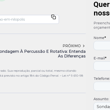
Quer
noss
Preencha 
orçament
Nome
*
PRÓXIMO
ondagem À Percussão E Rotativa: Entenda
As Diferenças
E-mail
*
vado. Sua reprodução, parcial ou total, mesmo citando
stá previsto no artigo 184 do Código Penal. –
Lei n° 9.610-98
Telefone:
Assunto: