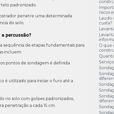
constru
telo padronizado.
Import
riscos 
mostrador penetre uma determinada
Laudo 
cia do solo.
custa?
Levant
 a percussão?
Levanta
inform
 sequência de etapas fundamentais para
O que é
constr
as incluem:
Quanto
Serviç
 dos pontos de sondagem é definida
Sondag
Sondag
diferen
é utilizado para iniciar o furo até a
Sondag
Sondag
Sondag
do no solo com golpes padronizados,
diferen
ra penetração a cada 15 cm.
Sondag
Sondag