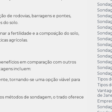
Sondag
Sondag
ção de rodovias, barragens e pontes,
Sondag
Sondag
 do solo.
Sondag
Sondag
nar a fertilidade e a composição do solo,
Sondag
icas agrícolas.
Sondag
Sondag
Sondag
Sondag
 benefícios em comparação com outros
Sondag
ntagens incluem:
Sondage
Tipos d
mente, tornando-se uma opção viável para
Tipos 
Vantag
de Jane
os métodos de sondagem, o trado oferece
Empre
Sondag