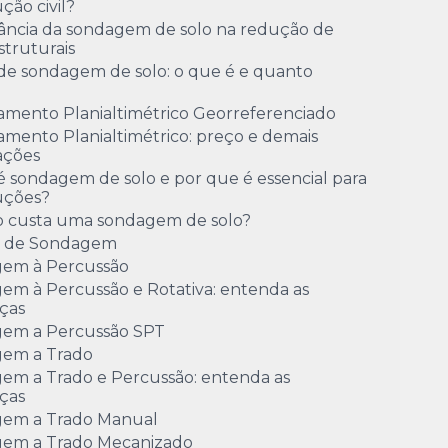
ção civil?
ância da sondagem de solo na redução de
estruturais
de sondagem de solo: o que é e quanto
amento Planialtimétrico Georreferenciado
mento Planialtimétrico: preço e demais
ações
 sondagem de solo e por que é essencial para
uções?
 custa uma sondagem de solo?
o de Sondagem
em à Percussão
em à Percussão e Rotativa: entenda as
ças
em a Percussão SPT
em a Trado
em a Trado e Percussão: entenda as
ças
em a Trado Manual
em a Trado Mecanizado