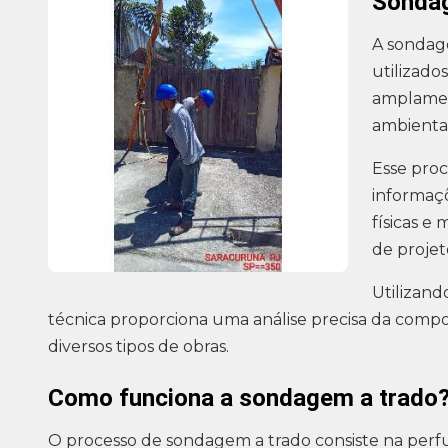
Sonda
A sondag
utilizado
amplamen
ambientai
Esse proc
informaçõ
físicas e
de projet
Utilizan
técnica proporciona uma análise precisa da comp
diversos tipos de obras.
Como funciona a sondagem a trado
O processo de sondagem a trado consiste na perf