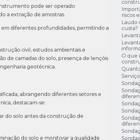
constru
instrumento pode ser operado
Import
o a extração de amostras.
riscos 
Laudo 
o em diferentes profundidades, permitindo a
custa?
Levant
Levanta
inform
trução civil, estudos ambientais e
O que é
cação de camadas do solo, presença de lençóis
constr
a engenharia geotécnica.
Quanto
Serviç
Sondag
Sondag
sificada, abrangendo diferentes setores e
diferen
cnica, destacam-se:
Sondag
Sondag
inar do solo antes da construção de
Sondag
diferen
Sondag
taminação do solo e monitorar a qualidade
Sondag