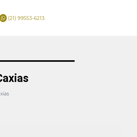
(21) 99553-6213
Caxias
xias