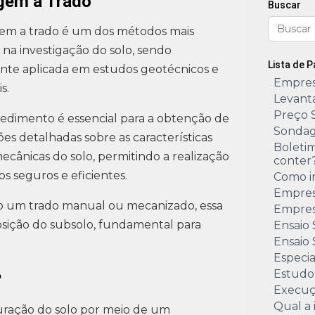
gem a Trado
Buscar
em a trado é um dos métodos mais
s na investigação do solo, sendo
Lista de 
te aplicada em estudos geotécnicos e
Empres
s.
Levant
Preço 
edimento é essencial para a obtenção de
Sondag
es detalhadas sobre as características
Boleti
 mecânicas do solo, permitindo a realização
conter
os seguros e eficientes.
Como i
Empres
do um trado manual ou mecanizado, essa
Empres
osição do subsolo, fundamental para
Ensaio
Ensaio 
Especi
Estudo
?
Execuç
Qual a
uração do solo por meio de um