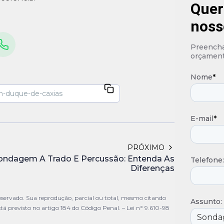
Quer
noss
Preencha 
orçament
Nome
*
E-mail
*
PRÓXIMO
ondagem A Trado E Percussão: Entenda As
Telefone:
Diferenças
servado. Sua reprodução, parcial ou total, mesmo citando
Assunto:
stá previsto no artigo 184 do Código Penal. –
Lei n° 9.610-98