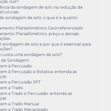
ção civil?
ância da sondagem de solo na redução de
estruturais
de sondagem de solo: o que é e quanto
amento Planialtimétrico Georreferenciado
mento Planialtimétrico: preço e demais
ações
 sondagem de solo e por que é essencial para
uções?
 custa uma sondagem de solo?
o de Sondagem
em à Percussão
em à Percussão e Rotativa: entenda as
ças
em a Percussão SPT
em a Trado
em a Trado e Percussão: entenda as
ças
em a Trado Manual
em a Trado Mecanizado