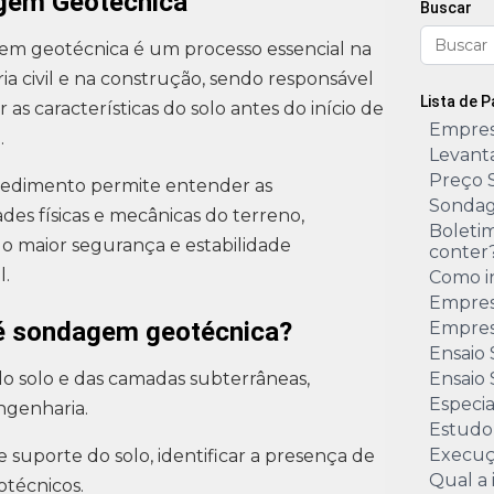
gem Geotécnica
Buscar
em geotécnica é um processo essencial na
a civil e na construção, sendo responsável
Lista de 
r as características do solo antes do início de
Empres
.
Levant
Preço 
cedimento permite entender as
Sondag
des físicas e mecânicas do terreno,
Boleti
o maior segurança e estabilidade
conter
l.
Como i
Empres
é sondagem geotécnica?
Empres
Ensaio
o solo e das camadas subterrâneas,
Ensaio 
Especi
ngenharia.
Estudo
Execuç
 suporte do solo, identificar a presença de
Qual a
otécnicos.