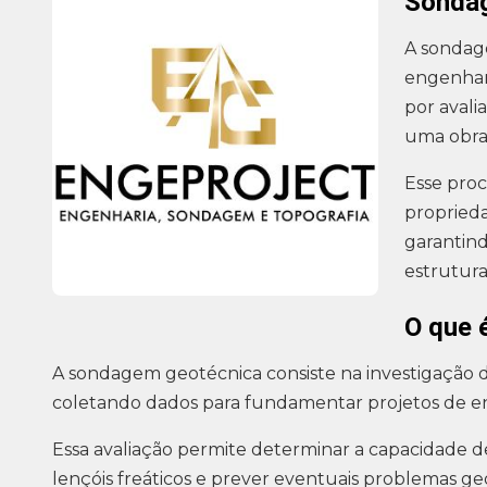
Sonda
A sondag
engenhari
por avalia
uma obra
Esse pro
proprieda
garantind
estrutura
O que 
A sondagem geotécnica consiste na investigação d
coletando dados para fundamentar projetos de e
Essa avaliação permite determinar a capacidade de
lençóis freáticos e prever eventuais problemas ge