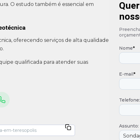
Quer
utura. O estudo também é essencial em
noss
eotécnica
Preencha 
orçament
ica, oferecendo serviços de alta qualidade
Nome
*
o.
pe qualificada para atender suas
E-mail
*
Telefone:
Assunto: