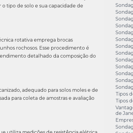
Sondag
 o tipo de solo e sua capacidade de
Sondag
Sondag
Sondag
Sondag
Sondag
écnica rotativa emprega brocas
Sondag
munhos rochosos. Esse procedimento é
Sondag
ntendimento detalhado da composição do
Sondag
Sondag
Sondag
Sondag
Sondage
nizado, adequado para solos moles e de
Tipos d
ada para coleta de amostras e avaliação
Tipos 
Vantag
de Jane
Empre
Sondag
 utiliza medições de resistência elétrica