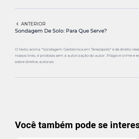
ANTERIOR
Sondagem De Solo: Para Que Serve?
O texto acima "Sondagem Geotécnica em Teresópolis" é de direito res
nossos links, é proibida sem a autorização do autor. Plágio é crime e e
sobre direitos autorais
.
Você também pode se interess