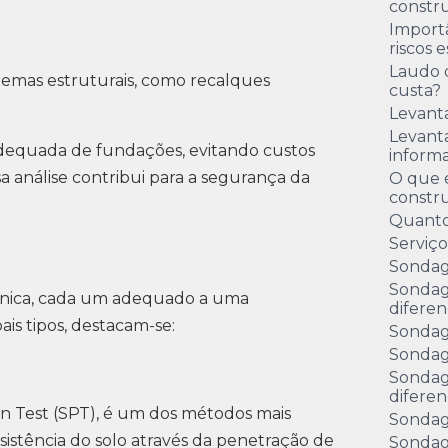
constru
Import
riscos 
Laudo 
lemas estruturais, como recalques
custa?
Levant
Levanta
 adequada de fundações, evitando custos
inform
sa análise contribui para a segurança da
O que é
constr
Quanto
Serviç
Sondag
Sondag
cnica, cada um adequado a uma
diferen
ais tipos, destacam-se:
Sondag
Sondag
Sondag
diferen
n Test (SPT), é um dos métodos mais
Sondag
istência do solo através da penetração de
Sondag