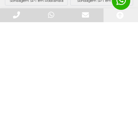
Sondagem SPT em Rodilândia
Sondagem SPT em Manilha
Institucional