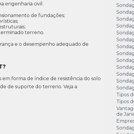
a engenharia civil:
Sondag
Sondag
ensionamento de fundações;
Sondag
ísticas;
Sondag
struturais;
terminado terreno.
Sondag
Sondag
segurança e o desempenho adequado de
Sondag
Sondag
Sondag
PT?
Sondag
Sondag
 em forma de índice de resistência do solo
Sondag
ade de suporte do terreno. Veja a
Sondage
Tipos d
Tipos 
Vantag
de Jane
Empre
Sondag