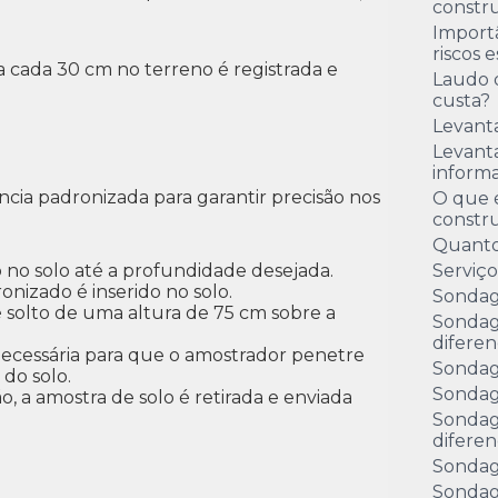
constru
Import
riscos 
a cada 30 cm no terreno é registrada e
Laudo 
custa?
Levant
Levanta
inform
ia padronizada para garantir precisão nos
O que é
constr
Quanto
o no solo até a profundidade desejada.
Serviç
onizado é inserido no solo.
Sondag
é solto de uma altura de 75 cm sobre a
Sondag
diferen
necessária para que o amostrador penetre
Sondag
 do solo.
Sondag
ão, a amostra de solo é retirada e enviada
Sondag
diferen
Sondag
Sondag