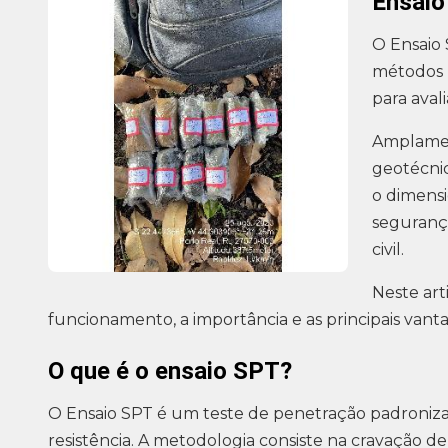
Ensaio
O Ensaio 
métodos m
para avali
Amplamen
geotécnic
o dimens
segurança
civil.
Neste ar
funcionamento, a importância e as principais vant
O que é o ensaio SPT?
O Ensaio SPT é um teste de penetração padroniza
resistência. A metodologia consiste na cravação 