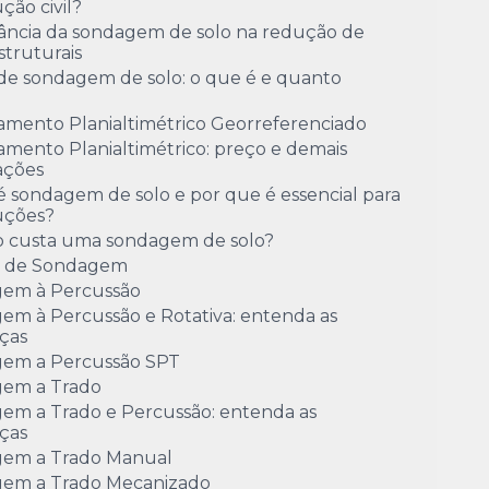
ção civil?
ância da sondagem de solo na redução de
estruturais
de sondagem de solo: o que é e quanto
amento Planialtimétrico Georreferenciado
mento Planialtimétrico: preço e demais
ações
 sondagem de solo e por que é essencial para
uções?
 custa uma sondagem de solo?
o de Sondagem
em à Percussão
em à Percussão e Rotativa: entenda as
ças
em a Percussão SPT
em a Trado
em a Trado e Percussão: entenda as
ças
em a Trado Manual
em a Trado Mecanizado