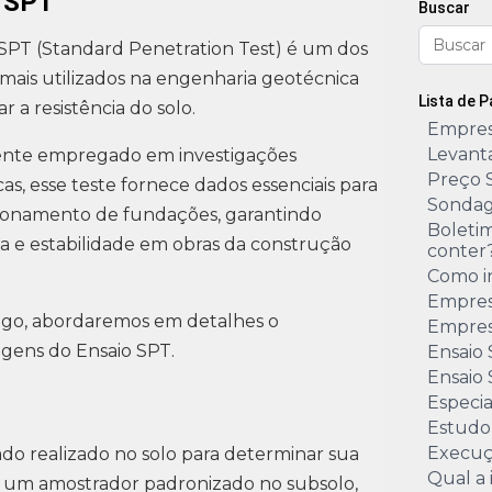
 SPT
Buscar
SPT (Standard Penetration Test) é um dos
ais utilizados na engenharia geotécnica
Lista de 
ar a resistência do solo.
Empres
Levant
te empregado em investigações
Preço 
as, esse teste fornece dados essenciais para
Sondag
ionamento de fundações, garantindo
Boleti
 e estabilidade em obras da construção
conter
Como i
Empres
tigo, abordaremos em detalhes o
Empres
agens do Ensaio SPT.
Ensaio
Ensaio 
Especi
Estudo
Execuç
do realizado no solo para determinar sua
Qual a
de um amostrador padronizado no subsolo,